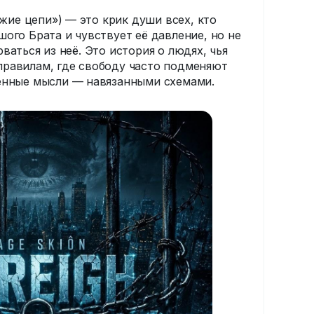
Чужие цепи») — это крик души всех, кто
ого Брата и чувствует её давление, но не
ваться из неё. Это история о людях, чья
равилам, где свободу часто подменяют
енные мысли — навязанными схемами.
 условиях где-то глубоко внутри всё ещё
ободного разума и человеческого духа.
а, не всё потеряно. Именно она даёт
ть чужие цепи и вспомнить, что значит
бодным.
ольких языках, объединяясь в один
души. 🔈