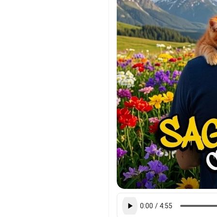
момента, не живи в режи
Настоящее — это всё, что
гарантировано. Carpe die
возьми этот миг и прожив
Не путай это с безрассуд
призыв не забыть о сегод