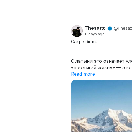
Thesatto
@Thesat
8 days ago
·
Carpe diem.
С латыни это означает «
«прожигай жизнь» — это 
не про «успевай всё», ка
Read more
Идиома пришла к нам из 
поэта Горация. В оригина
minimum credula postero 
завтрашнему». То есть Го
думать о будущем. Он гов
поэтому не откладывай ж