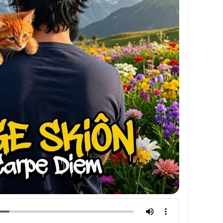
ме ожидания.
 у тебя есть. Прошлое уже ушло, будущее не
m — это напоминание: остановись, оглянись,
и его осознанно. Прямо сейчас.
ством. Это не призыв забыть о завтра. Это
ня.