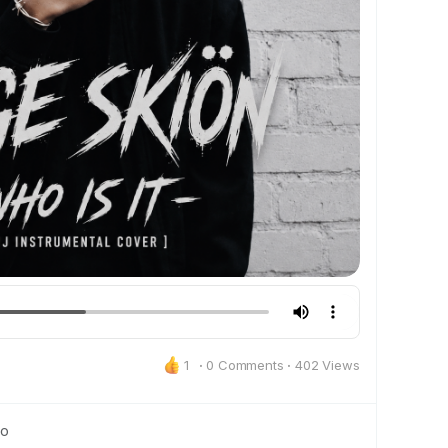
1
·
0 Comments
·
402 Views
to