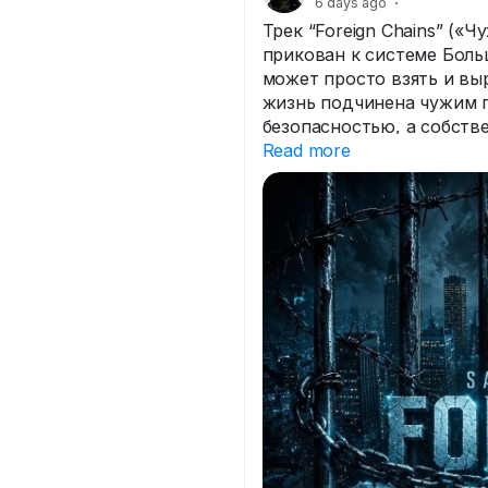
6 days ago
·
Трек “Foreign Chains” («
прикован к системе Больш
может просто взять и выр
жизнь подчинена чужим п
безопасностью, а собств
Read more
Но даже в самых тяжёлых
тлеет маленькая искра св
Пока эта искра не погасл
надежду однажды разорва
быть по-настоящему сво
Эта песня звучит на неск
интернациональный крик 