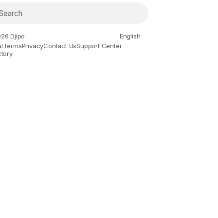
26 Djipo
English
t
Terms
Privacy
Contact Us
Support Center
ctory