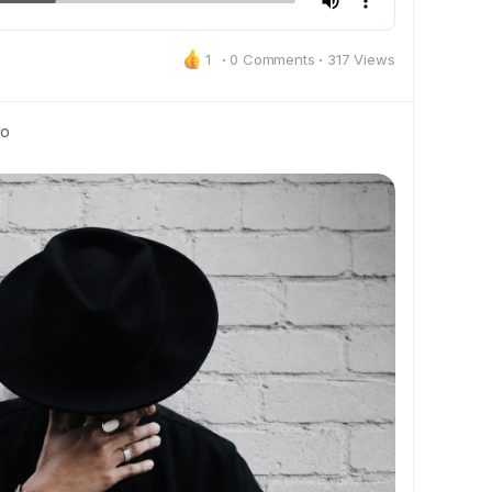
1
·
0 Comments
·
317 Views
to