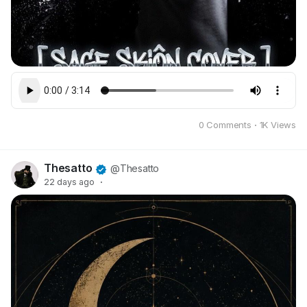
0 Comments
·
1K Views
Thesatto
@Thesatto
22 days ago
·