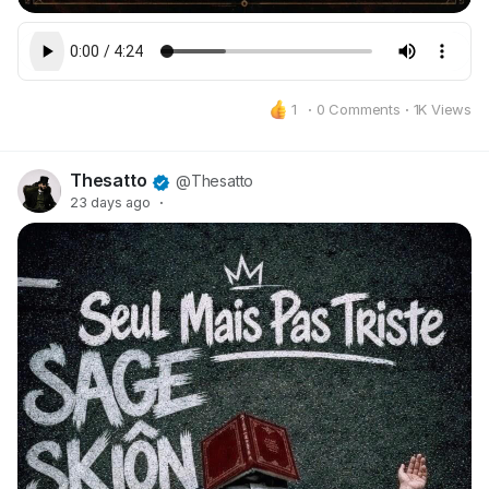
1
·
0 Comments
·
1K Views
Thesatto
@Thesatto
23 days ago
·