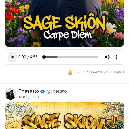
Настоящее — это всё, что у тебя есть. Прошлое
уже ушло, будущее не гарантировано. Carpe diem —
это напоминание: остановись, оглянись, возьми
этот миг и проживи его осознанно. Прямо сейчас.
Не путай это с безрассудством. Это не призыв
забыть о завтра. Это призыв не забыть о сегодня.
1
·
0 Comments
·
584 Views
Thesatto
@Thesatto
12 days ago
·