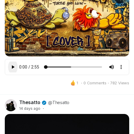
1
·
0 Comments
·
782 Views
Thesatto
@Thesatto
14 days ago
·