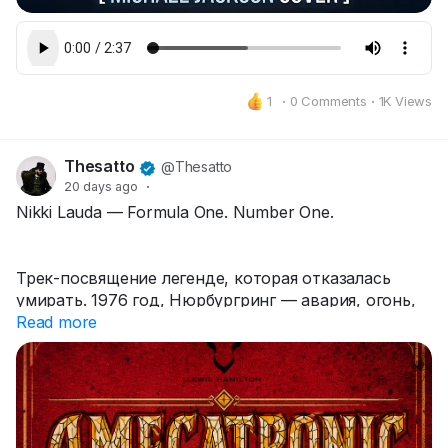
1
·
0 Comments
·
1K Views
Thesatto
@Thesatto
20 days ago
·
Nikki Lauda — Formula One. Number One.
Трек-посвящение легенде, которая отказалась
умирать. 1976 год, Нюрбургринг — авария, огонь,
страшные ожоги. Врачи не верили. Через 40 дней
Read more
он снова сел за руль. Минимал-мелодик-техно, 128
BPM — ритм гоночного круга. Пульсирующий синт
как сердцебиение на старте, два длинных дропа
как прямая Монцы, минорный проигрыш — тишина
пит-стопа. Хриплый голос сквозь радиопомехи: