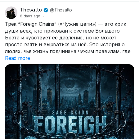
Thesatto
@Thesatto
6 days ago
·
Трек “Foreign Chains” («Чужие цепи») — это крик
души всех, кто прикован к системе Большого
Брата и чувствует её давление, но не может
просто взять и вырваться из неё. Это история о
людях, чья жизнь подчинена чужим правилам, где
свободу часто подменяют безопасностью, а
Read more
собственные мысли — навязанными схемами.
Но даже в самых тяжёлых условиях где-то глубоко
внутри всё ещё тлеет маленькая искра свободного
разума и человеческого духа. Пока эта искра не
погасла, не всё потеряно. Именно она даёт
надежду однажды разорвать чужие цепи и
вспомнить, что значит быть по-настоящему
свободным.
Эта песня звучит на нескольких языках,