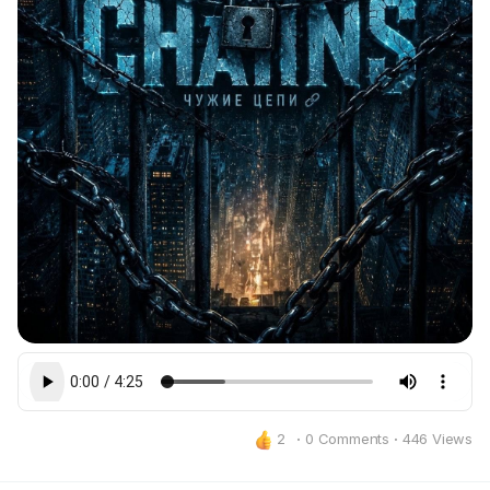
объединяясь в один интернациональный крик
души. 🔈
2
·
0 Comments
·
446 Views