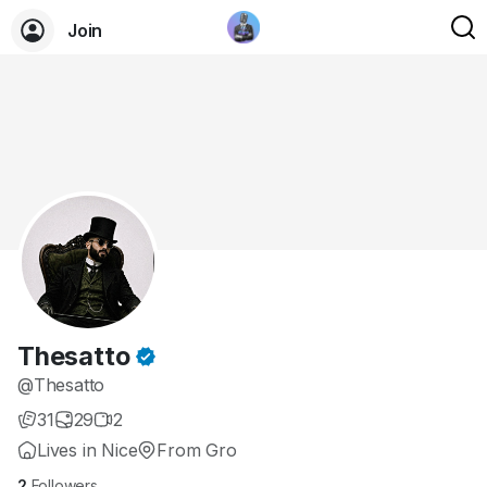
Join
Thesatto
@Thesatto
31
29
2
Lives in Nice
From Gro
2
Followers