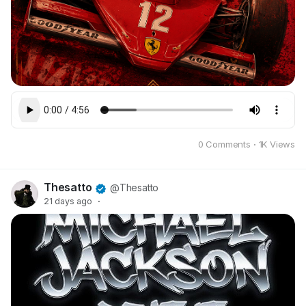
0 Comments
·
1K Views
Thesatto
@Thesatto
21 days ago
·