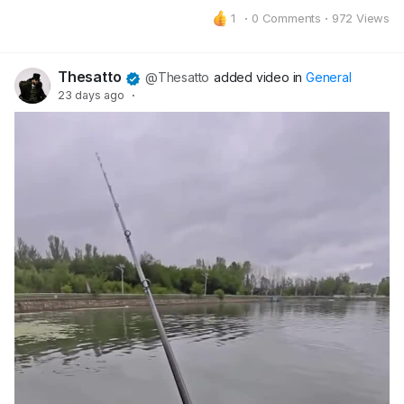
1
·
0 Comments
·
972 Views
Thesatto
@Thesatto
added video in
General
23 days ago
·