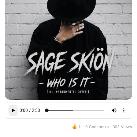
1
·
0 Comments
·
393 Views