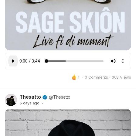
1
·
0 Comments
·
308 Views
Thesatto
@Thesatto
5 days ago
·