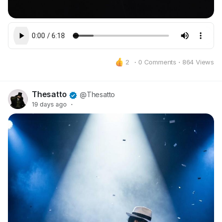
2
·
0 Comments
·
864 Views
Thesatto
@Thesatto
19 days ago
·